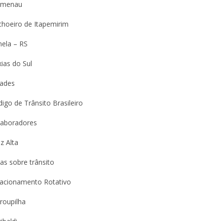
umenau
choeiro de Itapemirim
nela – RS
ias do Sul
dades
igo de Trânsito Brasileiro
laboradores
z Alta
as sobre trânsito
tacionamento Rotativo
roupilha