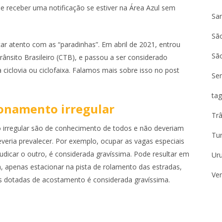
 e receber uma notificação se estiver na Área Azul sem
Sa
São
 atento com as “paradinhas”. Em abril de 2021, entrou
Sã
rânsito Brasileiro (CTB), e passou a ser considerado
iclovia ou ciclofaixa. Falamos mais sobre isso no post
Se
tag
ionamento irregular
Trâ
 irregular são de conhecimento de todos e não deveriam
Tu
eria prevalecer. Por exemplo, ocupar as vagas especiais
udicar o outro, é considerada gravíssima. Pode resultar em
Ur
, apenas estacionar na pista de rolamento das estradas,
Ven
ias dotadas de acostamento é considerada gravíssima.