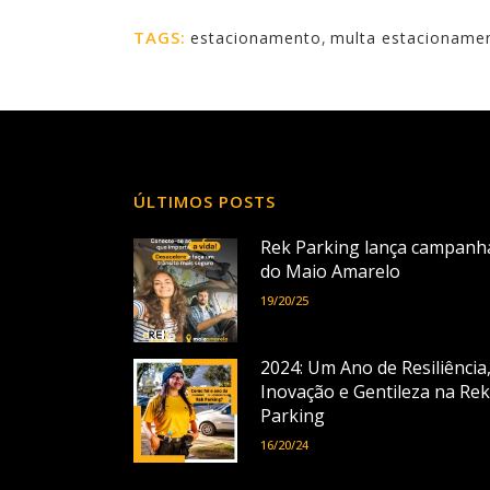
TAGS:
estacionamento
,
multa estacioname
ÚLTIMOS POSTS
Rek Parking lança campanh
do Maio Amarelo
19/20/25
2024: Um Ano de Resiliência
Inovação e Gentileza na Rek
Parking
16/20/24