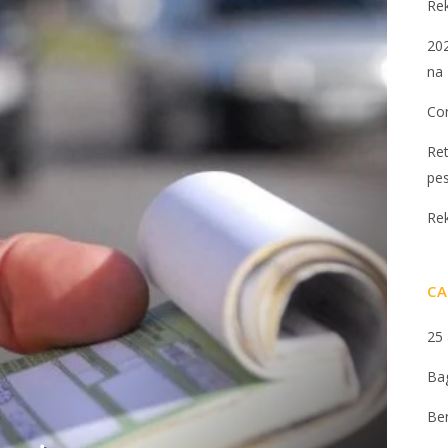
Re
202
na 
Con
Ret
pe
Re
CA
25
Ba
Be