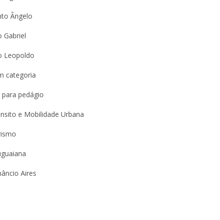
nto Ângelo
 Gabriel
o Leopoldo
m categoria
 para pedágio
nsito e Mobilidade Urbana
rismo
uguaiana
âncio Aires