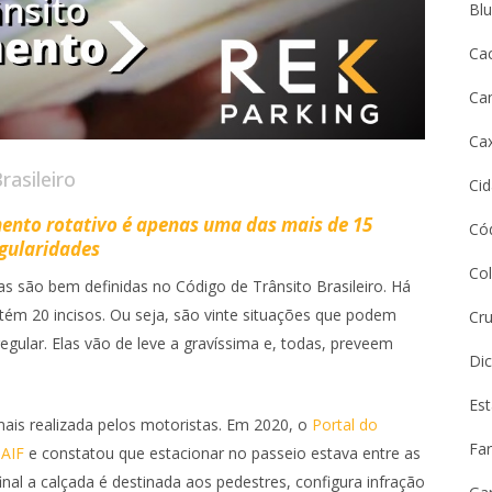
Bl
Ca
Ca
Cax
rasileiro
Ci
mento rotativo é apenas uma das mais de 15
Cód
egularidades
Co
cas são bem definidas no Código de Trânsito Brasileiro. Há
tém 20 incisos. Ou seja, são vinte situações que podem
Cru
gular. Elas vão de leve a gravíssima e, todas, preveem
Dic
Es
mais realizada pelos motoristas. Em 2020, o
Portal do
Far
NAIF
e constatou que estacionar no passeio estava entre as
nal a calçada é destinada aos pedestres, configura infração