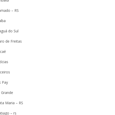
ibaldi
amado – RS
aíba
aguá do Sul
ro de Freitas
caé
ícias
ceiros
k Pay
o Grande
nta Maria – RS
tiago – rs