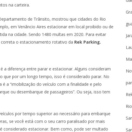
Gar
tos na carteira.
Gr
epartamento de Trânsito, mostrou que cidades do Rio
gu
lo, em Venâncio Aires estacionar em local proibido ou de
tida na cidade. Sendo 1480 multas em 2020. Para evitar
Jar
a correta o estacionamento rotativo da
Rek Parking.
Lau
Ma
é a diferença entre parar e estacionar. Alguns consideram
Not
mo que por um longo tempo, isso é considerado parar. No
par
 é a “imobilização do veículo com a finalidade e pelo
rque ou desembarque de passageiros”. Ou seja, isso tem
Re
Ri
veículos por tempo superior ao necessário para embarque
Sa
ras, se você está com o seu carro paralisado por mais
é considerado estacionar. Bem como, pode ser multado
San