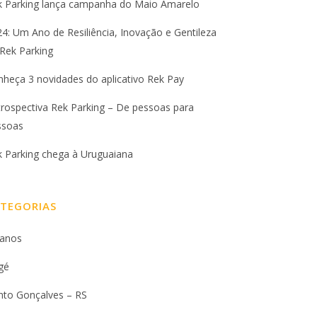
k Parking lança campanha do Maio Amarelo
4: Um Ano de Resiliência, Inovação e Gentileza
Rek Parking
heça 3 novidades do aplicativo Rek Pay
rospectiva Rek Parking – De pessoas para
ssoas
k Parking chega à Uruguaiana
TEGORIAS
 anos
gé
nto Gonçalves – RS