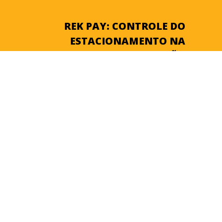
REK PAY: CONTROLE DO
ESTACIONAMENTO NA
PALMA DA SUA MÃO
BAIXE AGORA O
APLICATIVO