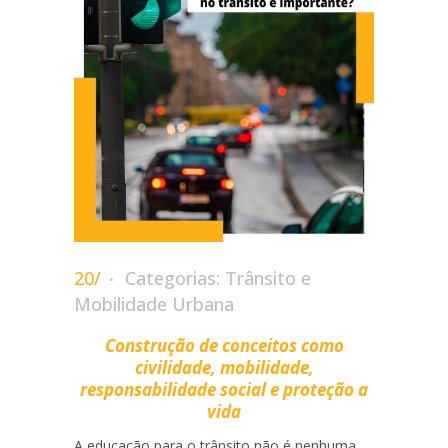
20/
Categorias:
Trânsito e
Mobilidade Urbana
Construção de conceitos como
civilidade, mobilidade,
responsabilidade social e proteção a
vida
A educação para o trânsito não é nenhuma