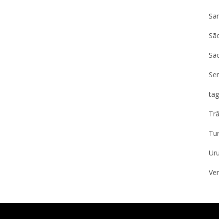
Sa
São
Sã
Se
tag
Trâ
Tu
Ur
Ven