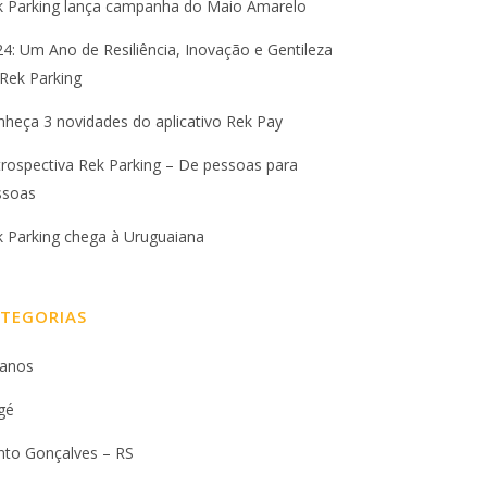
k Parking lança campanha do Maio Amarelo
4: Um Ano de Resiliência, Inovação e Gentileza
Rek Parking
heça 3 novidades do aplicativo Rek Pay
rospectiva Rek Parking – De pessoas para
ssoas
k Parking chega à Uruguaiana
TEGORIAS
 anos
gé
nto Gonçalves – RS