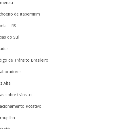
umenau
choeiro de Itapemirim
nela – RS
ias do Sul
dades
igo de Trânsito Brasileiro
laboradores
z Alta
as sobre trânsito
tacionamento Rotativo
roupilha