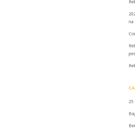
Re
202
na 
Con
Ret
pe
Re
CA
25
Ba
Be