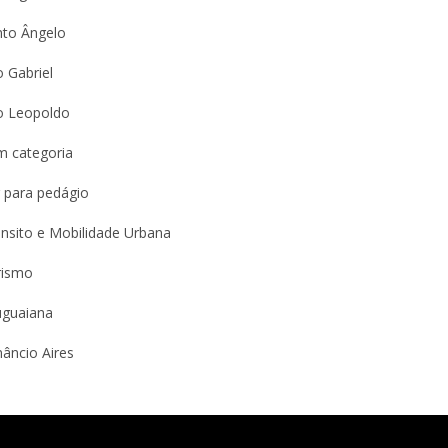
nto Ângelo
 Gabriel
o Leopoldo
m categoria
 para pedágio
nsito e Mobilidade Urbana
rismo
uguaiana
âncio Aires