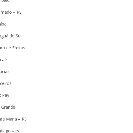
ibaldi
amado – RS
aíba
aguá do Sul
ro de Freitas
caé
ícias
ceiros
k Pay
o Grande
nta Maria – RS
tiago – rs