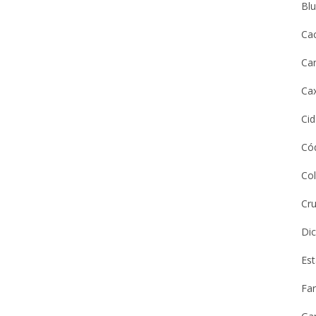
Bl
Ca
Ca
Cax
Ci
Cód
Co
Cru
Dic
Es
Far