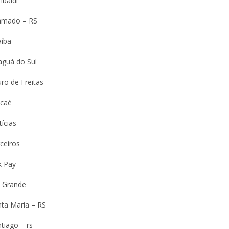
ibaldi
amado – RS
aíba
aguá do Sul
ro de Freitas
caé
ícias
ceiros
k Pay
o Grande
nta Maria – RS
tiago – rs