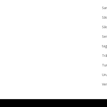
Sa
São
Sã
Se
tag
Trâ
Tu
Ur
Ven