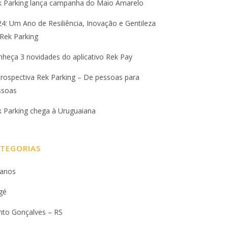
k Parking lança campanha do Maio Amarelo
4: Um Ano de Resiliência, Inovação e Gentileza
Rek Parking
heça 3 novidades do aplicativo Rek Pay
rospectiva Rek Parking – De pessoas para
ssoas
k Parking chega à Uruguaiana
TEGORIAS
 anos
gé
nto Gonçalves – RS