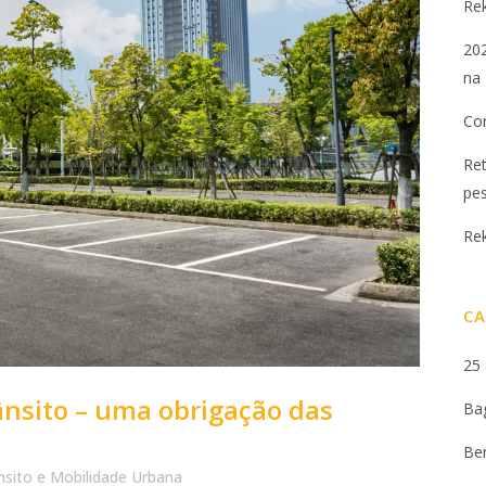
Re
202
na 
Con
Ret
pe
Re
CA
25
ânsito – uma obrigação das
Ba
Be
nsito e Mobilidade Urbana