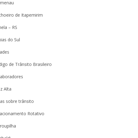
umenau
choeiro de Itapemirim
nela – RS
ias do Sul
dades
igo de Trânsito Brasileiro
laboradores
z Alta
as sobre trânsito
tacionamento Rotativo
roupilha