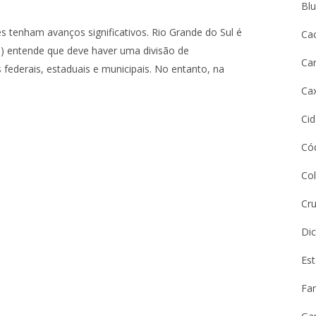
Bl
s tenham avanços significativos. Rio Grande do Sul é
Ca
B) entende que deve haver uma divisão de
Ca
 federais, estaduais e municipais. No entanto, na
Cax
Ci
Cód
Co
Cru
Dic
Es
Far