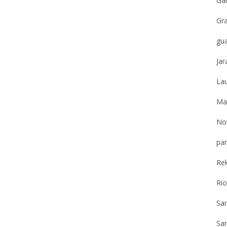
Gar
Gr
gu
Jar
Lau
Ma
Not
par
Re
Ri
Sa
San