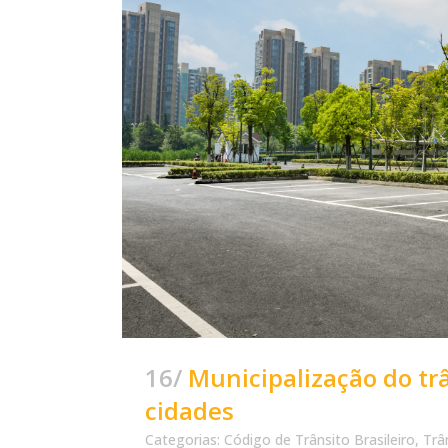
16/
Municipalização do tr
cidades
Categorias:
Código de Trânsito Brasileiro
,
Trâ