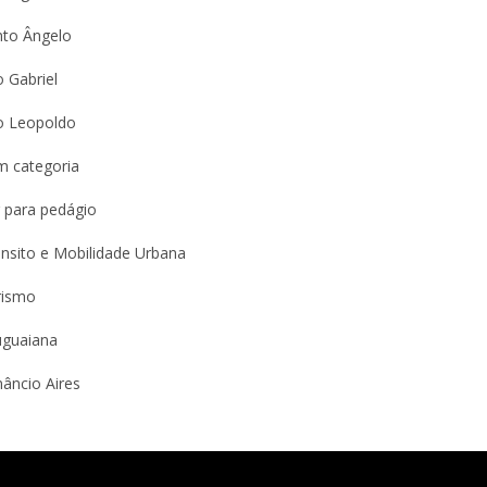
nto Ângelo
 Gabriel
o Leopoldo
m categoria
 para pedágio
nsito e Mobilidade Urbana
rismo
uguaiana
âncio Aires