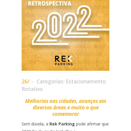
26/
Categorias:
Estacionamento
Rotativo
Melhorias nas cidades, avanços em
diversas áreas e muito o que
comemorar
Sem dúvida, a
Rek Parking
pode afirmar que