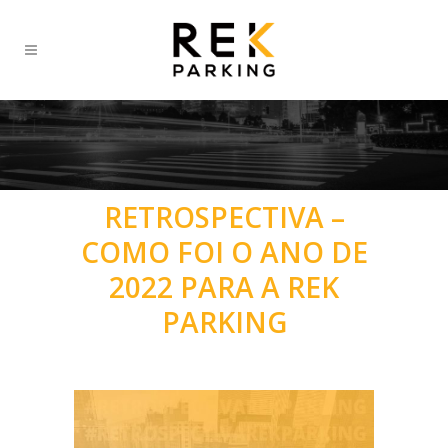
RETROSPECTIVA –
COMO FOI O ANO DE
2022 PARA A REK
PARKING