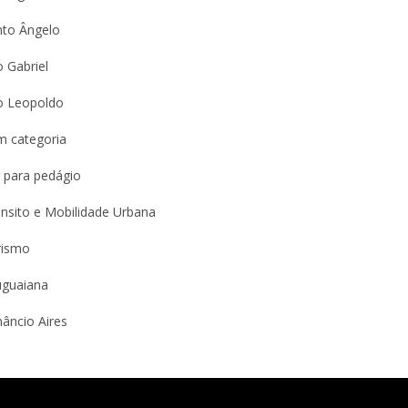
nto Ângelo
 Gabriel
o Leopoldo
m categoria
 para pedágio
nsito e Mobilidade Urbana
rismo
uguaiana
âncio Aires