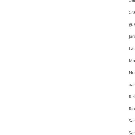
Gar
Gr
gu
Jar
Lau
Ma
Not
par
Re
Ri
Sa
San