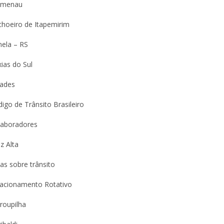
umenau
choeiro de Itapemirim
nela – RS
ias do Sul
dades
igo de Trânsito Brasileiro
laboradores
z Alta
as sobre trânsito
tacionamento Rotativo
roupilha