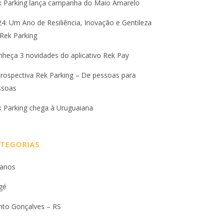
k Parking lança campanha do Maio Amarelo
4: Um Ano de Resiliência, Inovação e Gentileza
Rek Parking
heça 3 novidades do aplicativo Rek Pay
rospectiva Rek Parking – De pessoas para
ssoas
k Parking chega à Uruguaiana
TEGORIAS
 anos
gé
nto Gonçalves – RS