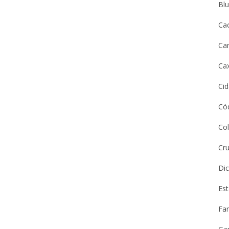
Bl
Ca
Ca
Cax
Ci
Cód
Co
Cru
Dic
Es
Far