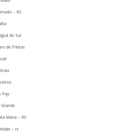
ibaldi
amado – RS
aíba
aguá do Sul
ro de Freitas
caé
ícias
ceiros
k Pay
o Grande
nta Maria – RS
tiago – rs