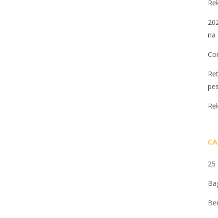
Re
202
na 
Con
Ret
pe
Re
CA
25
Ba
Be