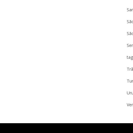
Sa
São
Sã
Se
tag
Trâ
Tu
Ur
Ven