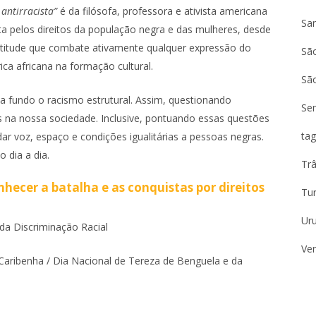
 antirracista”
é da filósofa, professora e ativista americana
Sa
uta pelos direitos da população negra e das mulheres, desde
 atitude que combate ativamente qualquer expressão do
São
ica africana na formação cultural.
Sã
r a fundo o racismo estrutural. Assim, questionando
Se
 na nossa sociedade. Inclusive, pontuando essas questões
tag
ar voz, espaço e condições igualitárias a pessoas negras.
 dia a dia.
Trâ
ecer a batalha e as conquistas por direitos
Tu
Ur
 da Discriminação Racial
Ven
Caribenha / Dia Nacional de Tereza de Benguela e da