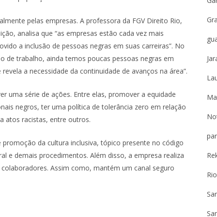
Gar
Gr
palmente pelas empresas. A professora da FGV Direito Rio,
tuição, analisa que “as empresas estão cada vez mais
gu
ovido a inclusão de pessoas negras em suas carreiras”. No
Jar
do de trabalho, ainda temos poucas pessoas negras em
e revela a necessidade da continuidade de avanços na área”.
Lau
ver uma série de ações. Entre elas, promover a equidade
Ma
onais negros, ter uma política de tolerância zero em relação
Not
 atos racistas, entre outros.
par
 promoção da cultura inclusiva, tópico presente no código
Re
l e demais procedimentos. Além disso, a empresa realiza
ios colaboradores. Assim como, mantém um canal seguro
Ri
Sa
a
San