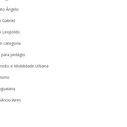
nto Ângelo
 Gabriel
o Leopoldo
m categoria
 para pedágio
nsito e Mobilidade Urbana
rismo
uguaiana
âncio Aires