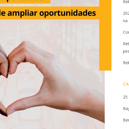
Re
202
na 
Con
Ret
pe
Re
CA
25
Ba
Be