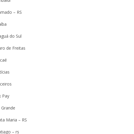
ibaldi
amado – RS
aíba
aguá do Sul
ro de Freitas
caé
ícias
ceiros
k Pay
o Grande
nta Maria – RS
tiago – rs