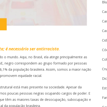
Bl
Ca
Ca
Cax
Ci
a; é necessário ser antirracista
.
Cód
o o mundo. Aqui, no Brasil, ela atinge principalmente as
Co
IBGE, negro correspondem ao grupo formado por pessoas
Cru
56,1% da população brasileira. Assim, somos a maior nação
 promovem equidade racial.
Dic
utural está mais presente na sociedade. Apesar da
Es
temos poucas pessoas negras ocupando cargos de poder. E
Far
 que têm as maiores taxas de desocupação, subocupação e
l da população brasileira.