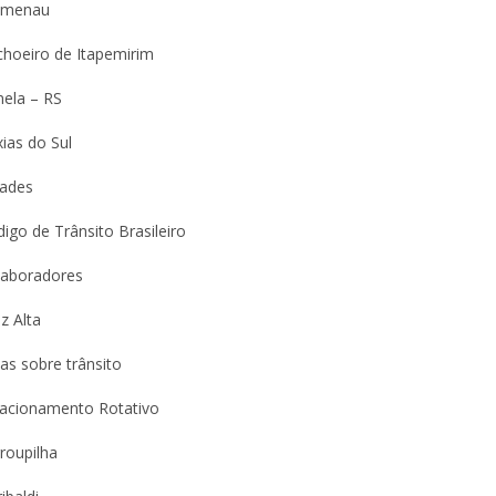
umenau
choeiro de Itapemirim
nela – RS
ias do Sul
dades
igo de Trânsito Brasileiro
laboradores
z Alta
as sobre trânsito
tacionamento Rotativo
roupilha