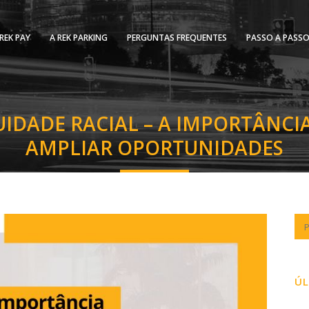
REK PAY
A REK PARKING
PERGUNTAS FREQUENTES
PASSO A PASS
IDADE RACIAL – A IMPORTÂNCI
AMPLIAR OPORTUNIDADES
ÚL