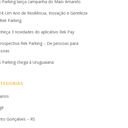
k Parking lança campanha do Maio Amarelo
4: Um Ano de Resiliência, Inovação e Gentileza
Rek Parking
heça 3 novidades do aplicativo Rek Pay
rospectiva Rek Parking – De pessoas para
ssoas
k Parking chega à Uruguaiana
TEGORIAS
 anos
gé
nto Gonçalves – RS