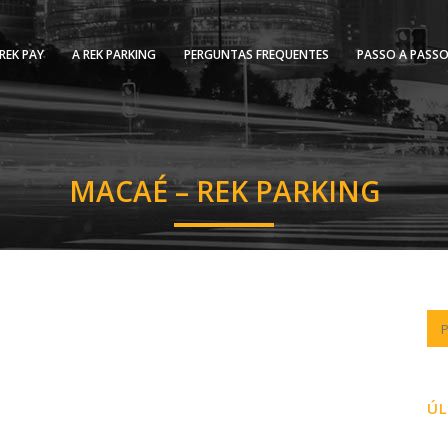
REK PAY
A REK PARKING
PERGUNTAS FREQUENTES
PASSO A PASS
MACAÉ – REK PARKING
ÚL