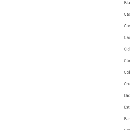
Bl
Ca
Ca
Cax
Ci
Cód
Co
Cru
Dic
Es
Far