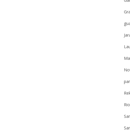
Gar
Gr
gu
Jar
Lau
Ma
Not
par
Re
Ri
Sa
San