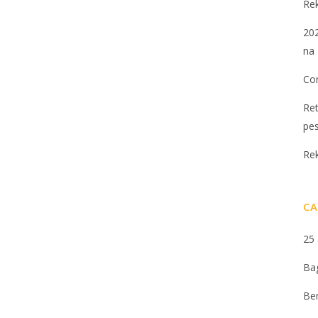
Re
202
na 
Con
Ret
pe
Re
CA
25
Ba
Be