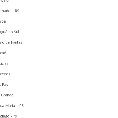
ibaldi
amado – RS
aíba
aguá do Sul
ro de Freitas
caé
ícias
ceiros
k Pay
o Grande
nta Maria – RS
tiago – rs