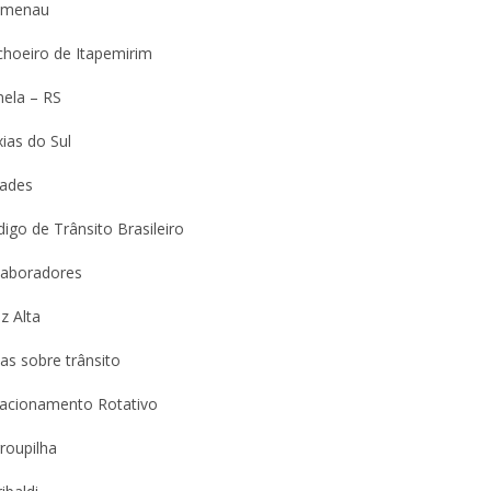
umenau
choeiro de Itapemirim
nela – RS
ias do Sul
dades
igo de Trânsito Brasileiro
laboradores
z Alta
as sobre trânsito
tacionamento Rotativo
roupilha