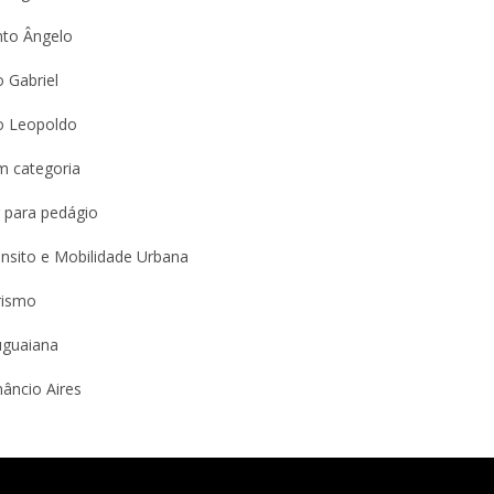
nto Ângelo
 Gabriel
o Leopoldo
m categoria
 para pedágio
nsito e Mobilidade Urbana
rismo
uguaiana
âncio Aires