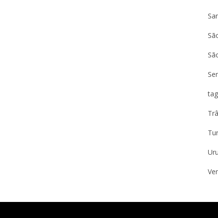
Sa
São
Sã
Se
tag
Trâ
Tu
Ur
Ven