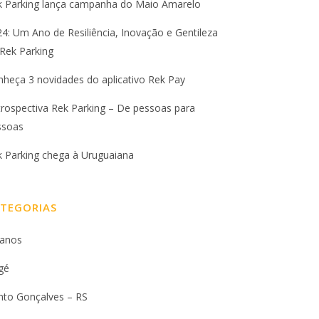
k Parking lança campanha do Maio Amarelo
4: Um Ano de Resiliência, Inovação e Gentileza
Rek Parking
heça 3 novidades do aplicativo Rek Pay
rospectiva Rek Parking – De pessoas para
ssoas
k Parking chega à Uruguaiana
TEGORIAS
 anos
gé
nto Gonçalves – RS