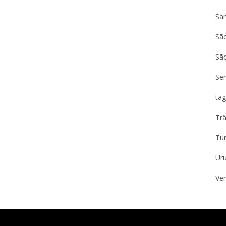
Sa
São
Sã
Se
tag
Trâ
Tu
Ur
Ven