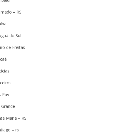
ibaldi
amado – RS
aíba
aguá do Sul
ro de Freitas
caé
ícias
ceiros
k Pay
o Grande
nta Maria – RS
tiago – rs