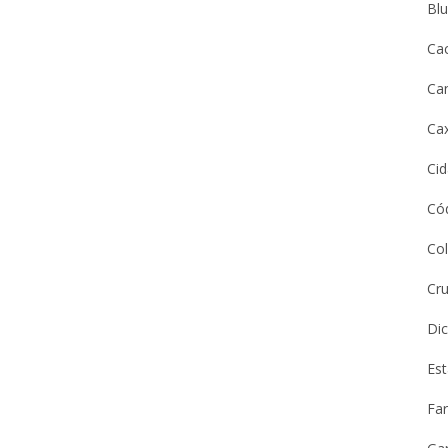
Bl
Ca
Ca
Cax
Ci
Cód
Co
Cru
Dic
Es
Far