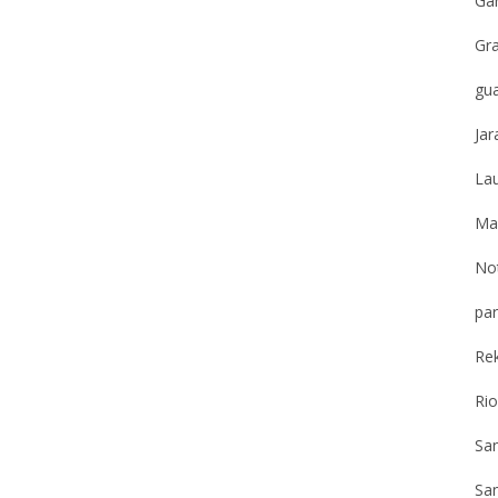
Gar
Gr
gu
Jar
Lau
Ma
Not
par
Re
Ri
Sa
San