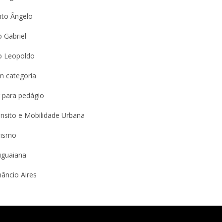
nto Ângelo
 Gabriel
o Leopoldo
m categoria
 para pedágio
nsito e Mobilidade Urbana
rismo
uguaiana
âncio Aires