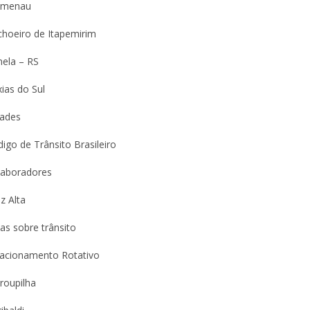
umenau
choeiro de Itapemirim
nela – RS
ias do Sul
dades
igo de Trânsito Brasileiro
laboradores
z Alta
as sobre trânsito
tacionamento Rotativo
roupilha