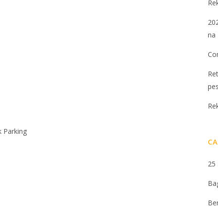
Re
202
na 
Con
Ret
pe
Re
 Parking
CA
25
Ba
Be