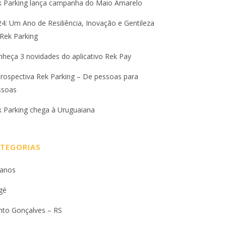
k Parking lança campanha do Maio Amarelo
4: Um Ano de Resiliência, Inovação e Gentileza
Rek Parking
heça 3 novidades do aplicativo Rek Pay
rospectiva Rek Parking – De pessoas para
ssoas
k Parking chega à Uruguaiana
TEGORIAS
 anos
gé
nto Gonçalves – RS